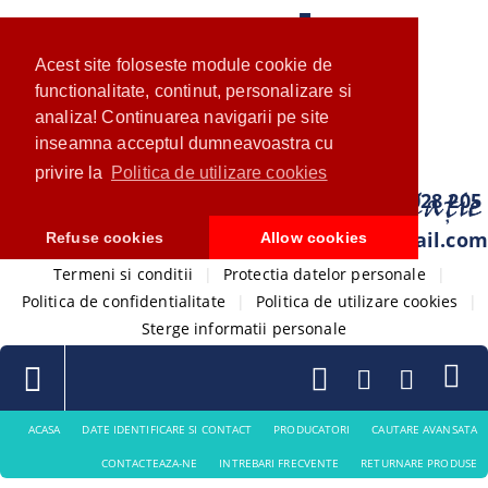
Acest site foloseste module cookie de
functionalitate, continut, personalizare si
analiza! Continuarea navigarii pe site
inseamna acceptul dumneavoastra cu
privire la
Politica de utilizare cookies
0733 028 205
com.ventistore@gmail.com
Refuse cookies
Allow cookies
Termeni si conditii
|
Protectia datelor personale
|
Politica de confidentialitate
|
Politica de utilizare cookies
|
Sterge informatii personale
ACASA
DATE IDENTIFICARE SI CONTACT
PRODUCATORI
CAUTARE AVANSATA
CONTACTEAZA-NE
INTREBARI FRECVENTE
RETURNARE PRODUSE