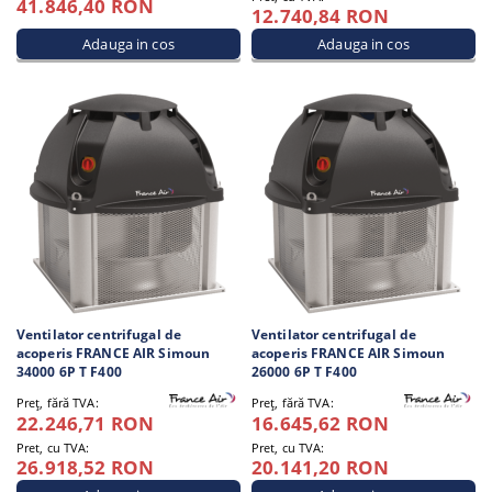
41.846,40 RON
12.740,84 RON
Ventilator centrifugal de
Ventilator centrifugal de
acoperis FRANCE AIR Simoun
acoperis FRANCE AIR Simoun
34000 6P T F400
26000 6P T F400
Preţ, fără TVA:
Preţ, fără TVA:
22.246,71 RON
16.645,62 RON
Pret, cu TVA:
Pret, cu TVA:
26.918,52 RON
20.141,20 RON