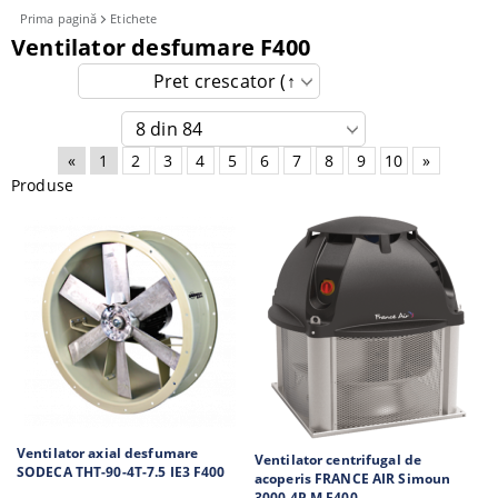
Prima pagină
Etichete
Ventilator desfumare F400
«
1
2
3
4
5
6
7
8
9
10
»
Produse
Ventilator axial desfumare
Ventilator centrifugal de
SODECA THT-90-4T-7.5 IE3 F400
acoperis FRANCE AIR Simoun
3000 4P M F400