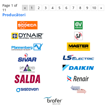
Page 1 of
«
1
2
3
4
5
6
7
8
9
10
»
11
Producători