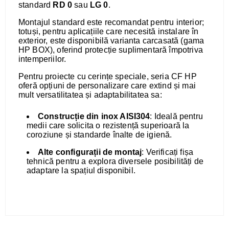
standard
RD 0
sau
LG 0
.
Montajul standard este recomandat pentru interior;
totuși, pentru aplicațiile care necesită instalare în
exterior, este disponibilă varianta carcasată (gama
HP BOX), oferind protecție suplimentară împotriva
intemperiilor.
Pentru proiecte cu cerințe speciale, seria CF HP
oferă opțiuni de personalizare care extind și mai
mult versatilitatea și adaptabilitatea sa:
Construcție din inox AISI304
: Ideală pentru
medii care solicita o rezistență superioară la
coroziune și standarde înalte de igienă.
Alte configurații de montaj
: Verificați fișa
tehnică pentru a explora diversele posibilități de
adaptare la spațiul disponibil.