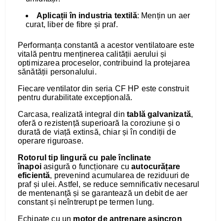
Aplicații în industria textilă
: Mențin un aer
curat, liber de fibre și praf.
Performanța constantă a acestor ventilatoare este
vitală pentru menținerea calității aerului și
optimizarea proceselor, contribuind la protejarea
sănătății personalului.
Fiecare ventilator din seria CF HP este construit
pentru durabilitate excepțională.
Carcasa, realizată integral din
tablă galvanizată
,
oferă o rezistență superioară la coroziune și o
durată de viață extinsă, chiar și în condiții de
operare riguroase.
Rotorul tip lingură cu pale înclinate
înapoi
asigură o funcționare cu
autocurățare
eficientă
, prevenind acumularea de reziduuri de
praf și ulei. Astfel, se reduce semnificativ necesarul
de mentenanță și se garantează un debit de aer
constant și neîntrerupt pe termen lung.
Echipate cu un
motor de antrenare
asincron