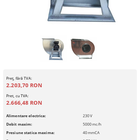
Preţ, fără TVA:
2.203,70 RON
Pret, cu TVA:
2.666,48 RON
Alimentare electrica:
230
V
Debit maxim:
5000
mc/h
Presiune statica maxima:
40
mmCA