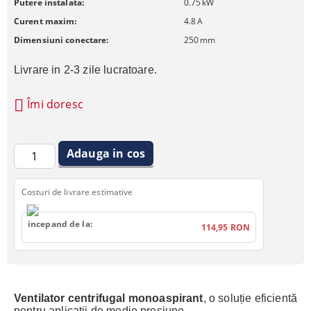
Putere instalata:
0.75
kW
Curent maxim:
4.8
A
Dimensiuni conectare:
250
mm
Livrare in 2-3 zile lucratoare.
Îmi doresc
Costuri de livrare estimative
incepand de la:
114,95 RON
Ventilator
centrifugal monoaspirant
, o soluție eficientă
pentru aplicații de medie presiune.