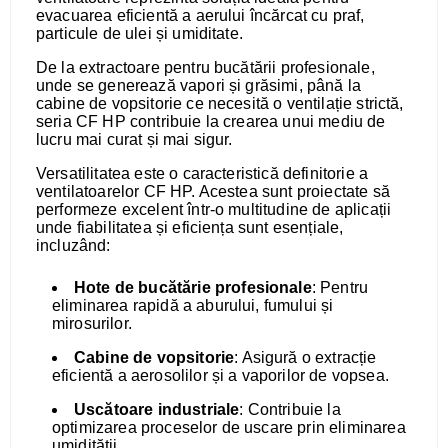
evacuarea eficientă a aerului încărcat cu praf,
particule de ulei și umiditate.
De la extractoare pentru bucătării profesionale,
unde se generează vapori și grăsimi, până la
cabine de vopsitorie ce necesită o ventilație strictă,
seria CF HP contribuie la crearea unui mediu de
lucru mai curat și mai sigur.
Versatilitatea este o caracteristică definitorie a
ventilatoarelor CF HP. Acestea sunt proiectate să
performeze excelent într-o multitudine de aplicații
unde fiabilitatea și eficiența sunt esențiale,
incluzând:
Hote de bucătărie profesionale
: Pentru
eliminarea rapidă a aburului, fumului și
mirosurilor.
Cabine de vopsitorie
: Asigură o extracție
eficientă a aerosolilor și a vaporilor de vopsea.
Uscătoare industriale
: Contribuie la
optimizarea proceselor de uscare prin eliminarea
umidității.