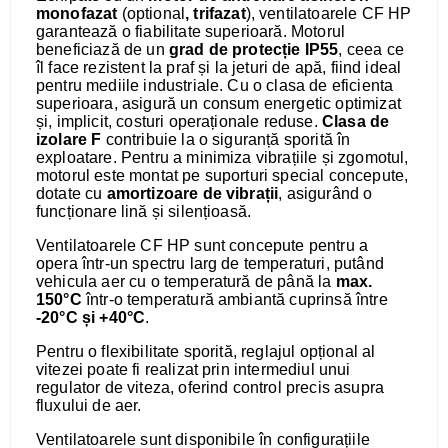
monofazat
(optional
, trifazat
), ventilatoarele CF HP
garantează o fiabilitate superioară. Motorul
beneficiază de un
grad de protecție IP55
, ceea ce
îl face rezistent la praf și la jeturi de apă, fiind ideal
pentru mediile industriale. Cu o clasa de eficienta
superioara, asigură un consum energetic optimizat
și, implicit, costuri operaționale reduse.
Clasa de
izolare F
contribuie la o siguranță sporită în
exploatare. Pentru a minimiza vibrațiile și zgomotul,
motorul este montat pe suporturi special concepute,
dotate cu
amortizoare de vibrații
, asigurând o
funcționare lină și silențioasă.
Ventilatoarele CF HP sunt concepute pentru a
opera într-un spectru larg de temperaturi, putând
vehicula aer cu o temperatură de până la
max.
150°C
într-o temperatură ambiantă cuprinsă între
-20°C și +40°C
.
Pentru o flexibilitate sporită, reglajul opțional al
vitezei poate fi realizat prin intermediul unui
regulator de viteza, oferind control precis asupra
fluxului de aer.
Ventilatoarele sunt disponibile în configurațiile