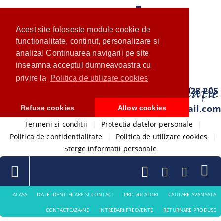
Acest site foloseste module cookie de
functionalitate, continut, personalizare si
analiza! Continuarea navigarii pe site
inseamna acceptul dumneavoastra cu
privire la
Politica de utilizare cookies
0733 028 205
com.ventistore@gmail.com
Refuse cookies
Allow cookies
Termeni si conditii
|
Protectia datelor personale
|
Politica de confidentialitate
|
Politica de utilizare cookies
|
Sterge informatii personale
ACASA
DATE IDENTIFICARE SI CONTACT
PRODUCATORI
CAUTARE AVANSATA
CONTACTEAZA-NE
INTREBARI FRECVENTE
RETURNARE PRODUSE