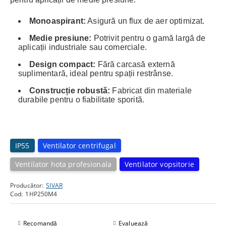
Monoaspirant:
Asigură un flux de aer optimizat.
Medie presiune:
Potrivit pentru o gamă largă de
aplicații industriale sau comerciale.
Design compact:
Fără carcasă externă
suplimentară, ideal pentru spații restrânse.
Construcție robustă:
Fabricat din materiale
durabile pentru o fiabilitate sporită.
IP55
Ventilator centrifugal
Ventilator hota profesionala
Ventilator vopsitorie
Producător:
SIVAR
Cod:
1HP250M4
Recomandă
Evaluează